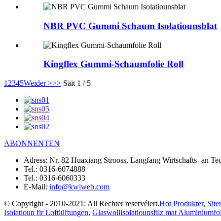
NBR PVC Gummi Schaum Isolatiounsblat
Kingflex Gummi-Schaumfolie Roll
1
2
3
4
5
Weider >
>>
Säit 1 / 5
ABONNENTEN
Adress:
Nr. 82 Huaxiang Strooss, Langfang Wirtschafts- an T
Tel.:
0316-6074888
Tel.:
0316-6060333
E-Mail:
info@kwiweb.com
© Copyright - 2010-2021: All Rechter reservéiert.
Hot Produkter
,
Sit
Isolatioun fir Loftlüftungen
,
Glaswollisolatiounsfilz mat Aluminiumfol