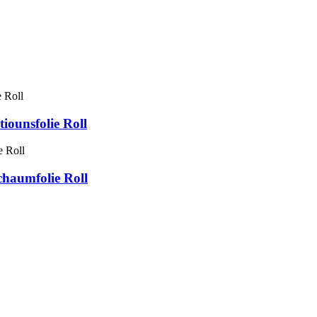
ounsfolie Roll
haumfolie Roll