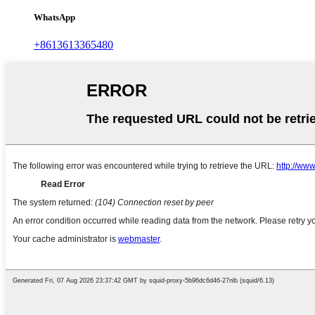
WhatsApp
+8613613365480