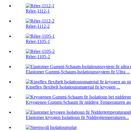
Réier-1112-1
Réier-1112-2
Réier-1105-1
Réier-1105-2
Elastomer Gummi-Schaum-Isolatiounssystem fir Ultra ...
Kingflex flexibelt Isolatiounsmaterial fir kryogen ...
Kryogenen Gummi-Schaum fir niddreg Temperaturen an 
Elastomer kryogen Isolatioun fir Niddregtemperaturen...