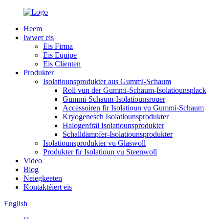
Heem
Iwwer eis
Eis Firma
Eis Equipe
Eis Clienten
Produkter
Isolatiounsprodukter aus Gummi-Schaum
Roll vun der Gummi-Schaum-Isolatiounsplack
Gummi-Schaum-Isolatiounsrouer
Accessoiren fir Isolatioun vu Gummi-Schaum
Kryogenesch Isolatiounsprodukter
Halogenfräi Isolatiounsprodukter
Schalldämpfer-Isolatiounsprodukter
Isolatiounsprodukter vu Glaswoll
Produkter fir Isolatioun vu Steenwoll
Video
Blog
Neiegkeeten
Kontaktéiert eis
English