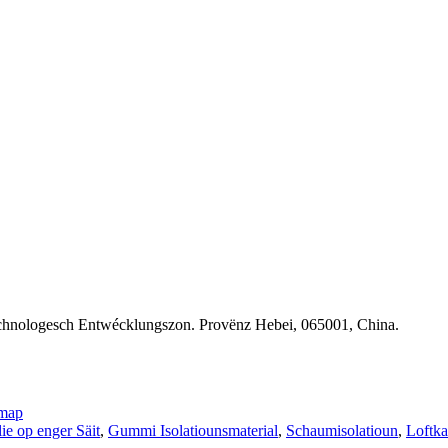
echnologesch Entwécklungszon. Provënz Hebei, 065001, China.
emap
ie op enger Säit
,
Gummi Isolatiounsmaterial
,
Schaumisolatioun
,
Loftka