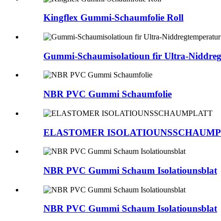
Kingflex Gummi-Schaumfolie Roll
Gummi-Schaumisolatioun fir Ultra-Niddreg
NBR PVC Gummi Schaumfolie
ELASTOMER ISOLATIOUNSSCHAUM
NBR PVC Gummi Schaum Isolatiounsblat
NBR PVC Gummi Schaum Isolatiounsblat