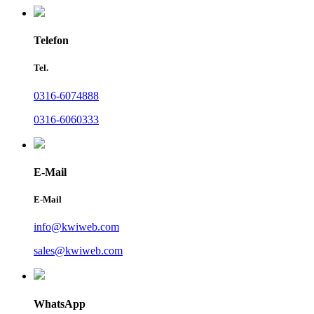
Telefon
Tel.
0316-6074888
0316-6060333
E-Mail
E-Mail
info@kwiweb.com
sales@kwiweb.com
WhatsApp