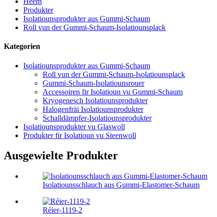
Heem
Produkter
Isolatiounsprodukter aus Gummi-Schaum
Roll vun der Gummi-Schaum-Isolatiounsplack
Kategorien
Isolatiounsprodukter aus Gummi-Schaum
Roll vun der Gummi-Schaum-Isolatiounsplack
Gummi-Schaum-Isolatiounsrouer
Accessoiren fir Isolatioun vu Gummi-Schaum
Kryogenesch Isolatiounsprodukter
Halogenfräi Isolatiounsprodukter
Schalldämpfer-Isolatiounsprodukter
Isolatiounsprodukter vu Glaswoll
Produkter fir Isolatioun vu Steenwoll
Ausgewielte Produkter
Isolatiounsschlauch aus Gummi-Elastomer-Schaum
Réier-1119-2