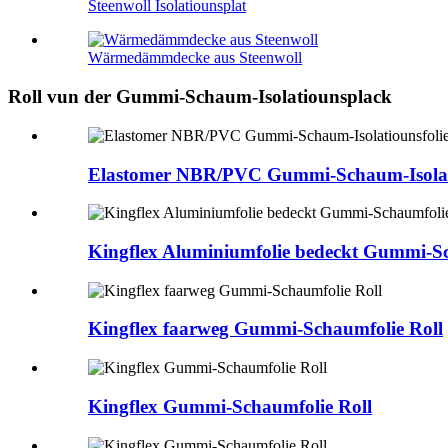
Steenwoll Isolatiounsplat
Wärmedämmdecke aus Steenwoll
Roll vun der Gummi-Schaum-Isolatiounsplack
Elastomer NBR/PVC Gummi-Schaum-Isolati
Kingflex Aluminiumfolie bedeckt Gummi-Sc
Kingflex faarweg Gummi-Schaumfolie Roll
Kingflex Gummi-Schaumfolie Roll