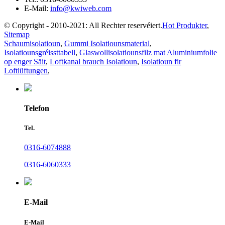
E-Mail:
info@kwiweb.com
© Copyright - 2010-2021: All Rechter reservéiert.
Hot Produkter
,
Sitemap
Schaumisolatioun
,
Gummi Isolatiounsmaterial
,
Isolatiounsgréissttabell
,
Glaswollisolatiounsfilz mat Aluminiumfolie
op enger Säit
,
Loftkanal brauch Isolatioun
,
Isolatioun fir
Loftlüftungen
,
Telefon
Tel.
0316-6074888
0316-6060333
E-Mail
E-Mail