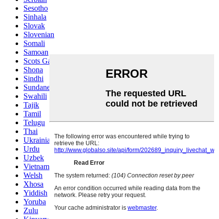
Sesotho
Sinhala
Slovak
Slovenian
Somali
Samoan
Scots Gaelic
Shona
Sindhi
Sundanese
Swahili
Tajik
Tamil
Telugu
Thai
Ukrainian
Urdu
Uzbek
Vietnamese
Welsh
Xhosa
Yiddish
Yoruba
Zulu