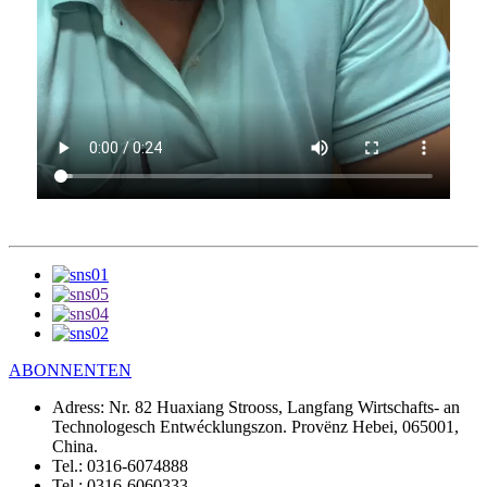
ABONNENTEN
Adress:
Nr. 82 Huaxiang Strooss, Langfang Wirtschafts- an
Technologesch Entwécklungszon. Provënz Hebei, 065001,
China.
Tel.:
0316-6074888
Tel.:
0316-6060333