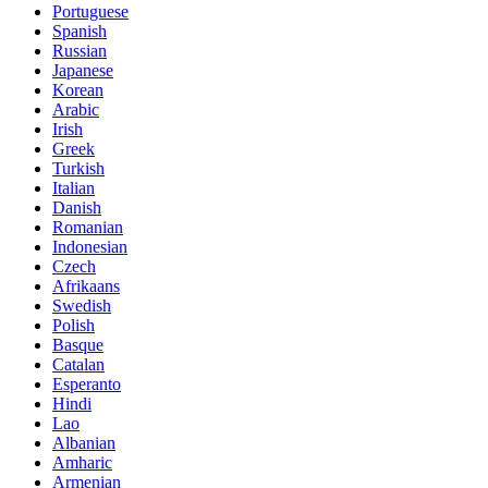
Portuguese
Spanish
Russian
Japanese
Korean
Arabic
Irish
Greek
Turkish
Italian
Danish
Romanian
Indonesian
Czech
Afrikaans
Swedish
Polish
Basque
Catalan
Esperanto
Hindi
Lao
Albanian
Amharic
Armenian