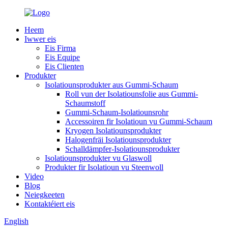
Heem
Iwwer eis
Eis Firma
Eis Equipe
Eis Clienten
Produkter
Isolatiounsprodukter aus Gummi-Schaum
Roll vun der Isolatiounsfolie aus Gummi-
Schaumstoff
Gummi-Schaum-Isolatiounsrohr
Accessoiren fir Isolatioun vu Gummi-Schaum
Kryogen Isolatiounsprodukter
Halogenfräi Isolatiounsprodukter
Schalldämpfer-Isolatiounsprodukter
Isolatiounsprodukter vu Glaswoll
Produkter fir Isolatioun vu Steenwoll
Video
Blog
Neiegkeeten
Kontaktéiert eis
English