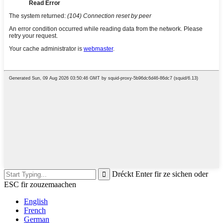
Dréckt Enter fir ze sichen oder
ESC fir zouzemaachen
English
French
German